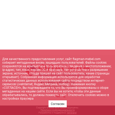
Для качественного предоставления услуг, сайт flagman-mebel.com
собирает метаданные вновь зашедших пользователей. Файлы cookies
сохраняются на компьютере пользователя (сведения о местоположении;
ip-адрес; тип, язык, версия ОС и браузера; тип устройства и разрешение
экрана; источник, откуда пришел на сайт пользователь; какие страницы
открывает). Собранная информация используется для обработки
статистических данных использования сайта посредством интернет-
+7 (905) 140-10-10
сервисов LiveInternet, Яндекс.Метрика, Hotlog). Нажимая кнопку
sale@flagman-mebel.com
«СОГЛАСЕН», Вы подтверждаете то, что Вы проинформированы о сборе
метаданных на нашем сайте. Если вы не хотите, чтобы эти данные
обрабатывались, то должны покинуть сайт. Отключить cookies можно в
настройках браузера
Согласен
Copyright © 2026. Все права защищены.
Политика конфиденциальности
Разработка и поддержка:
net-
b
ran
d