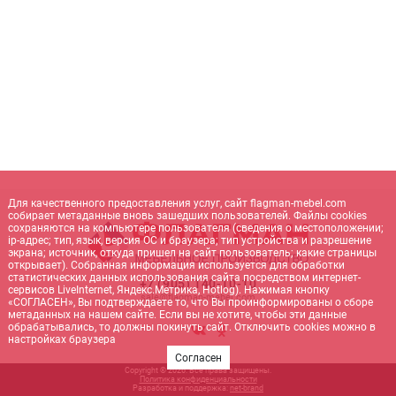
Для качественного предоставления услуг, сайт flagman-mebel.com
собирает метаданные вновь зашедших пользователей. Файлы cookies
сохраняются на компьютере пользователя (сведения о местоположении;
ip-адрес; тип, язык, версия ОС и браузера; тип устройства и разрешение
экрана; источник, откуда пришел на сайт пользователь; какие страницы
открывает). Собранная информация используется для обработки
статистических данных использования сайта посредством интернет-
+7 (905) 140-10-10
сервисов LiveInternet, Яндекс.Метрика, Hotlog). Нажимая кнопку
sale@flagman-mebel.com
«СОГЛАСЕН», Вы подтверждаете то, что Вы проинформированы о сборе
метаданных на нашем сайте. Если вы не хотите, чтобы эти данные
обрабатывались, то должны покинуть сайт. Отключить cookies можно в
настройках браузера
Согласен
Copyright © 2026. Все права защищены.
Политика конфиденциальности
Разработка и поддержка:
net-
b
ran
d