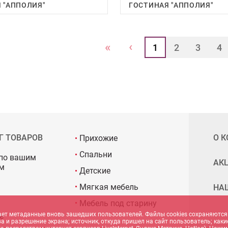
 "АППОЛИЯ"
ГОСТИНАЯ "АППОЛИЯ"
‹
«
1
2
3
4
Г ТОВАРОВ
О 
Прихожие
Спальни
по вашим
АК
м
Детские
Мягкая мебель
НА
Мебель под старину
рает метаданные вновь зашедших пользователей. Файлы cookies сохраняются
е
ства и разрешение экрана; источник, откуда пришел на сайт пользователь; к