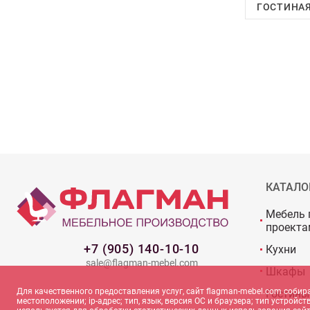
ГОСТИНАЯ
КАТАЛО
Мебель 
проекта
+7 (905) 140-10-10
Кухни
sale@flagman-mebel.com
Шкафы
Для качественного предоставления услуг, сайт flagman-mebel.com соби
Гостины
местоположении; ip-адрес; тип, язык, версия ОС и браузера; тип устрой