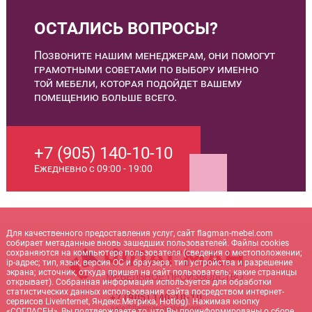
ОСТАЛИСЬ ВОПРОСЫ?
Позвоните нашим менеджерам, они помогут
грамотными советами по выбору именно
той мебели, которая подойдет вашему
помещению больше всего.
+7 (905) 140-10-10
Ежедневно с 09:00 - 19:00
Для качественного предоставления услуг, сайт flagman-mebel.com
собирает метаданные вновь зашедших пользователей. Файлы cookies
сохраняются на компьютере пользователя (сведения о местоположении;
ip-адрес; тип, язык, версия ОС и браузера; тип устройства и разрешение
экрана; источник, откуда пришел на сайт пользователь; какие страницы
открывает). Собранная информация используется для обработки
статистических данных использования сайта посредством интернет-
+7 (905) 140-10-10
сервисов LiveInternet, Яндекс.Метрика, Hotlog). Нажимая кнопку
sale@flagman-mebel.com
«СОГЛАСЕН», Вы подтверждаете то, что Вы проинформированы о сборе