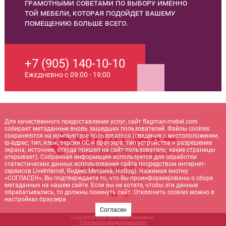
грамотными советами по выбору именно
той мебели, которая подойдет вашему
помещению больше всего.
+7 (905) 140-10-10
Ежедневно с 09:00 - 19:00
Для качественного предоставления услуг, сайт flagman-mebel.com
собирает метаданные вновь зашедших пользователей. Файлы cookies
сохраняются на компьютере пользователя (сведения о местоположении;
ip-адрес; тип, язык, версия ОС и браузера; тип устройства и разрешение
экрана; источник, откуда пришел на сайт пользователь; какие страницы
открывает). Собранная информация используется для обработки
статистических данных использования сайта посредством интернет-
+7 (905) 140-10-10
сервисов LiveInternet, Яндекс.Метрика, Hotlog). Нажимая кнопку
sale@flagman-mebel.com
«СОГЛАСЕН», Вы подтверждаете то, что Вы проинформированы о сборе
метаданных на нашем сайте. Если вы не хотите, чтобы эти данные
обрабатывались, то должны покинуть сайт. Отключить cookies можно в
настройках браузера
Согласен
Copyright © 2026. Все права защищены.
Политика конфиденциальности