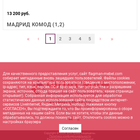
13 200 руб.
МАДРИД КОМОД (1,2)
‹
›
«
»
1
2
3
4
5
Для качественного предоставления услуг, сайт flagman-mebel.com
собирает метаданные вновь зашедших пользователей. Файлы cookies
сохраняются на компьютере пользователя (сведения о местоположении;
ip-адрес; тип, язык, версия ОС и браузера; тип устройства и разрешение
экрана; источник, откуда пришел на сайт пользователь; какие страницы
открывает). Собранная информация используется для обработки
статистических данных использования сайта посредством интернет-
+7 (905) 140-10-10
сервисов LiveInternet, Яндекс.Метрика, Hotlog). Нажимая кнопку
sale@flagman-mebel.com
«СОГЛАСЕН», Вы подтверждаете то, что Вы проинформированы о сборе
метаданных на нашем сайте. Если вы не хотите, чтобы эти данные
обрабатывались, то должны покинуть сайт. Отключить cookies можно в
настройках браузера
Согласен
Copyright © 2026. Все права защищены.
Политика конфиденциальности
Разработка и поддержка:
net-
b
ran
d