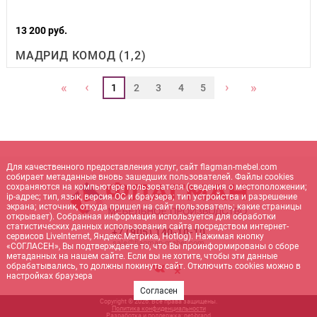
13 200 руб.
МАДРИД КОМОД (1,2)
‹
›
«
»
1
2
3
4
5
Для качественного предоставления услуг, сайт flagman-mebel.com
собирает метаданные вновь зашедших пользователей. Файлы cookies
сохраняются на компьютере пользователя (сведения о местоположении;
ip-адрес; тип, язык, версия ОС и браузера; тип устройства и разрешение
экрана; источник, откуда пришел на сайт пользователь; какие страницы
открывает). Собранная информация используется для обработки
статистических данных использования сайта посредством интернет-
+7 (905) 140-10-10
сервисов LiveInternet, Яндекс.Метрика, Hotlog). Нажимая кнопку
sale@flagman-mebel.com
«СОГЛАСЕН», Вы подтверждаете то, что Вы проинформированы о сборе
метаданных на нашем сайте. Если вы не хотите, чтобы эти данные
обрабатывались, то должны покинуть сайт. Отключить cookies можно в
настройках браузера
Согласен
Copyright © 2026. Все права защищены.
Политика конфиденциальности
Разработка и поддержка:
net-
b
ran
d