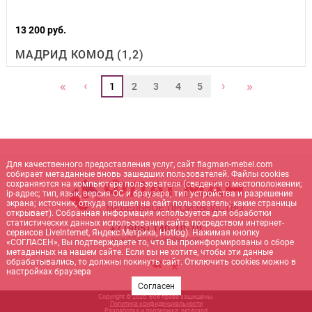
13 200 руб.
МАДРИД КОМОД (1,2)
‹
›
«
»
1
2
3
4
5
Для качественного предоставления услуг, сайт flagman-mebel.com
собирает метаданные вновь зашедших пользователей. Файлы cookies
сохраняются на компьютере пользователя (сведения о местоположении;
ip-адрес; тип, язык, версия ОС и браузера; тип устройства и разрешение
экрана; источник, откуда пришел на сайт пользователь; какие страницы
открывает). Собранная информация используется для обработки
статистических данных использования сайта посредством интернет-
+7 (905) 140-10-10
сервисов LiveInternet, Яндекс.Метрика, Hotlog). Нажимая кнопку
sale@flagman-mebel.com
«СОГЛАСЕН», Вы подтверждаете то, что Вы проинформированы о сборе
метаданных на нашем сайте. Если вы не хотите, чтобы эти данные
обрабатывались, то должны покинуть сайт. Отключить cookies можно в
настройках браузера
Согласен
Copyright © 2026. Все права защищены.
Политика конфиденциальности
Разработка и поддержка:
net-
b
ran
d