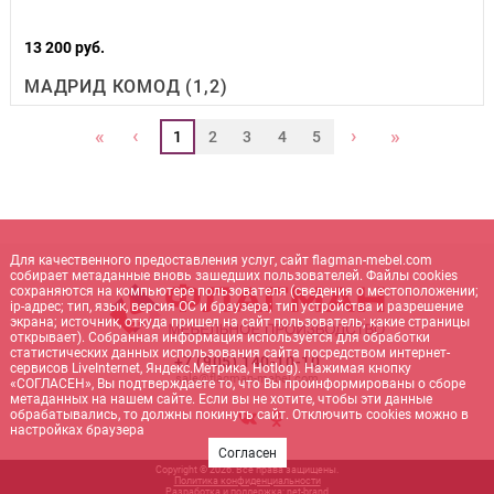
13 200 руб.
МАДРИД КОМОД (1,2)
‹
›
«
»
1
2
3
4
5
Для качественного предоставления услуг, сайт flagman-mebel.com
собирает метаданные вновь зашедших пользователей. Файлы cookies
сохраняются на компьютере пользователя (сведения о местоположении;
ip-адрес; тип, язык, версия ОС и браузера; тип устройства и разрешение
экрана; источник, откуда пришел на сайт пользователь; какие страницы
открывает). Собранная информация используется для обработки
статистических данных использования сайта посредством интернет-
+7 (905) 140-10-10
сервисов LiveInternet, Яндекс.Метрика, Hotlog). Нажимая кнопку
sale@flagman-mebel.com
«СОГЛАСЕН», Вы подтверждаете то, что Вы проинформированы о сборе
метаданных на нашем сайте. Если вы не хотите, чтобы эти данные
обрабатывались, то должны покинуть сайт. Отключить cookies можно в
настройках браузера
Согласен
Copyright © 2026. Все права защищены.
Политика конфиденциальности
Разработка и поддержка:
net-
b
ran
d