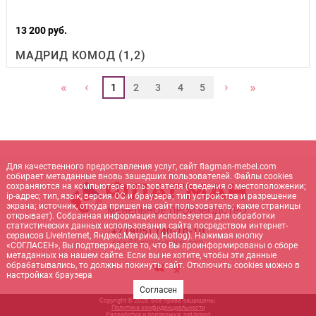
13 200 руб.
МАДРИД КОМОД (1,2)
‹
›
«
»
1
2
3
4
5
Для качественного предоставления услуг, сайт flagman-mebel.com
собирает метаданные вновь зашедших пользователей. Файлы cookies
сохраняются на компьютере пользователя (сведения о местоположении;
ip-адрес; тип, язык, версия ОС и браузера; тип устройства и разрешение
экрана; источник, откуда пришел на сайт пользователь; какие страницы
открывает). Собранная информация используется для обработки
статистических данных использования сайта посредством интернет-
+7 (905) 140-10-10
сервисов LiveInternet, Яндекс.Метрика, Hotlog). Нажимая кнопку
sale@flagman-mebel.com
«СОГЛАСЕН», Вы подтверждаете то, что Вы проинформированы о сборе
метаданных на нашем сайте. Если вы не хотите, чтобы эти данные
обрабатывались, то должны покинуть сайт. Отключить cookies можно в
настройках браузера
Согласен
Copyright © 2026. Все права защищены.
Политика конфиденциальности
Разработка и поддержка:
net-
b
ran
d