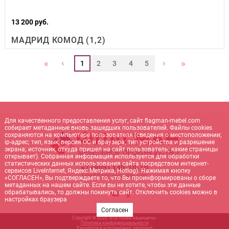
13 200 руб.
МАДРИД КОМОД (1,2)
‹
›
«
»
1
2
3
4
5
Для качественного предоставления услуг, сайт flagman-mebel.com
собирает метаданные вновь зашедших пользователей. Файлы cookies
сохраняются на компьютере пользователя (сведения о местоположении;
ip-адрес; тип, язык, версия ОС и браузера; тип устройства и разрешение
экрана; источник, откуда пришел на сайт пользователь; какие страницы
открывает). Собранная информация используется для обработки
статистических данных использования сайта посредством интернет-
+7 (905) 140-10-10
сервисов LiveInternet, Яндекс.Метрика, Hotlog). Нажимая кнопку
sale@flagman-mebel.com
«СОГЛАСЕН», Вы подтверждаете то, что Вы проинформированы о сборе
метаданных на нашем сайте. Если вы не хотите, чтобы эти данные
обрабатывались, то должны покинуть сайт. Отключить cookies можно в
настройках браузера
Согласен
Copyright © 2026. Все права защищены.
Политика конфиденциальности
Разработка и поддержка:
net-
b
ran
d