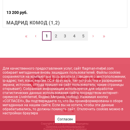
13 200 руб.
МАДРИД КОМОД (1,2)
‹
›
«
»
1
2
3
4
5
Для качественного предоставления услуг, сайт flagman-mebel.com
собирает метаданные вновь зашедших пользователей. Файлы cookies
сохраняются на компьютере пользователя (сведения о местоположении;
ip-адрес; тип, язык, версия ОС и браузера; тип устройства и разрешение
экрана; источник, откуда пришел на сайт пользователь; какие страницы
открывает). Собранная информация используется для обработки
статистических данных использования сайта посредством интернет-
+7 (905) 140-10-10
сервисов LiveInternet, Яндекс.Метрика, Hotlog). Нажимая кнопку
sale@flagman-mebel.com
«СОГЛАСЕН», Вы подтверждаете то, что Вы проинформированы о сборе
метаданных на нашем сайте. Если вы не хотите, чтобы эти данные
обрабатывались, то должны покинуть сайт. Отключить cookies можно в
настройках браузера
Согласен
Copyright © 2026. Все права защищены.
Политика конфиденциальности
Разработка и поддержка:
net-
b
ran
d