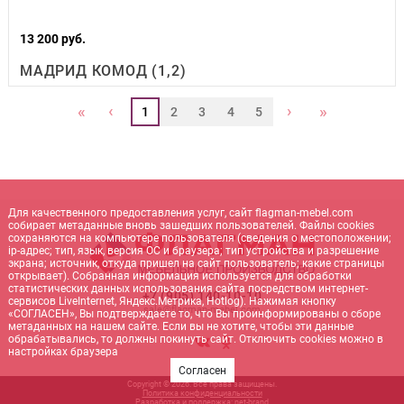
13 200 руб.
МАДРИД КОМОД (1,2)
‹
›
«
»
1
2
3
4
5
Для качественного предоставления услуг, сайт flagman-mebel.com
собирает метаданные вновь зашедших пользователей. Файлы cookies
сохраняются на компьютере пользователя (сведения о местоположении;
ip-адрес; тип, язык, версия ОС и браузера; тип устройства и разрешение
экрана; источник, откуда пришел на сайт пользователь; какие страницы
открывает). Собранная информация используется для обработки
статистических данных использования сайта посредством интернет-
+7 (905) 140-10-10
сервисов LiveInternet, Яндекс.Метрика, Hotlog). Нажимая кнопку
sale@flagman-mebel.com
«СОГЛАСЕН», Вы подтверждаете то, что Вы проинформированы о сборе
метаданных на нашем сайте. Если вы не хотите, чтобы эти данные
обрабатывались, то должны покинуть сайт. Отключить cookies можно в
настройках браузера
Согласен
Copyright © 2026. Все права защищены.
Политика конфиденциальности
Разработка и поддержка:
net-
b
ran
d