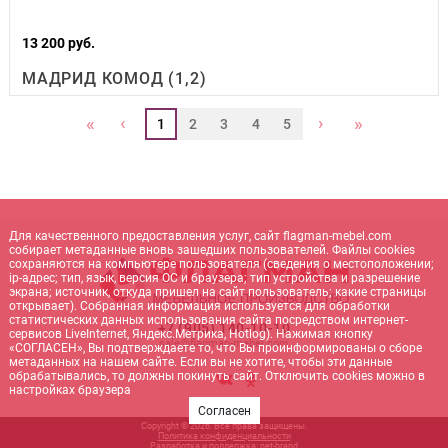
13 200 руб.
МАДРИД КОМОД (1,2)
‹
›
«
»
1
2
3
4
5
Для качественного предоставления услуг, сайт flagman-mebel.com
собирает метаданные вновь зашедших пользователей. Файлы cookies
сохраняются на компьютере пользователя (сведения о местоположении;
ip-адрес; тип, язык, версия ОС и браузера; тип устройства и разрешение
экрана; источник, откуда пришел на сайт пользователь; какие страницы
открывает). Собранная информация используется для обработки
статистических данных использования сайта посредством интернет-
+7 (905) 140-10-10
сервисов LiveInternet, Яндекс.Метрика, Hotlog). Нажимая кнопку
sale@flagman-mebel.com
«СОГЛАСЕН», Вы подтверждаете то, что Вы проинформированы о сборе
метаданных на нашем сайте. Если вы не хотите, чтобы эти данные
обрабатывались, то должны покинуть сайт. Отключить cookies можно в
настройках браузера
Согласен
Copyright © 2026. Все права защищены.
Политика конфиденциальности
Разработка и поддержка:
net-
b
ran
d