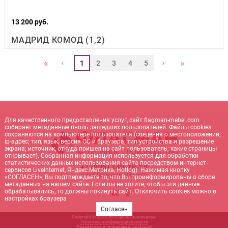
13 200 руб.
МАДРИД КОМОД (1,2)
‹
›
«
»
1
2
3
4
5
Для качественного предоставления услуг, сайт flagman-mebel.com
собирает метаданные вновь зашедших пользователей. Файлы cookies
сохраняются на компьютере пользователя (сведения о местоположении;
ip-адрес; тип, язык, версия ОС и браузера; тип устройства и разрешение
экрана; источник, откуда пришел на сайт пользователь; какие страницы
открывает). Собранная информация используется для обработки
статистических данных использования сайта посредством интернет-
+7 (905) 140-10-10
сервисов LiveInternet, Яндекс.Метрика, Hotlog). Нажимая кнопку
sale@flagman-mebel.com
«СОГЛАСЕН», Вы подтверждаете то, что Вы проинформированы о сборе
метаданных на нашем сайте. Если вы не хотите, чтобы эти данные
обрабатывались, то должны покинуть сайт. Отключить cookies можно в
настройках браузера
Согласен
Copyright © 2026. Все права защищены.
Политика конфиденциальности
Разработка и поддержка:
net-
b
ran
d