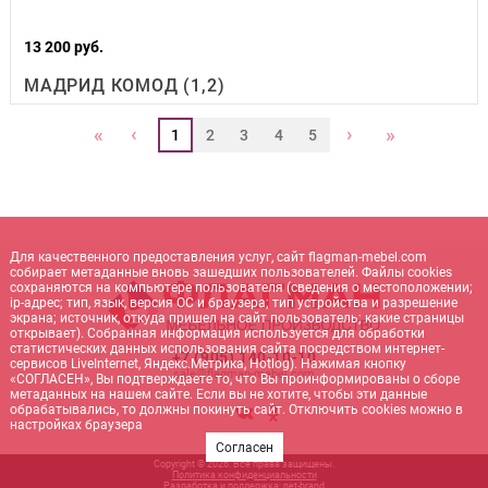
13 200 руб.
МАДРИД КОМОД (1,2)
‹
›
«
»
1
2
3
4
5
Для качественного предоставления услуг, сайт flagman-mebel.com
собирает метаданные вновь зашедших пользователей. Файлы cookies
сохраняются на компьютере пользователя (сведения о местоположении;
ip-адрес; тип, язык, версия ОС и браузера; тип устройства и разрешение
экрана; источник, откуда пришел на сайт пользователь; какие страницы
открывает). Собранная информация используется для обработки
статистических данных использования сайта посредством интернет-
+7 (905) 140-10-10
сервисов LiveInternet, Яндекс.Метрика, Hotlog). Нажимая кнопку
sale@flagman-mebel.com
«СОГЛАСЕН», Вы подтверждаете то, что Вы проинформированы о сборе
метаданных на нашем сайте. Если вы не хотите, чтобы эти данные
обрабатывались, то должны покинуть сайт. Отключить cookies можно в
настройках браузера
Согласен
Copyright © 2026. Все права защищены.
Политика конфиденциальности
Разработка и поддержка:
net-
b
ran
d