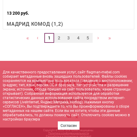
13 200 руб.
МАДРИД КОМОД (1,2)
‹
›
«
»
1
2
3
4
5
Для качественного предоставления услуг, сайт flagman-mebel.com
собирает метаданные вновь зашедших пользователей. Файлы cookies
сохраняются на компьютере пользователя (сведения о местоположении;
ip-адрес; тип, язык, версия ОС и браузера; тип устройства и разрешение
экрана; источник, откуда пришел на сайт пользователь; какие страницы
открывает). Собранная информация используется для обработки
статистических данных использования сайта посредством интернет-
+7 (905) 140-10-10
сервисов LiveInternet, Яндекс.Метрика, Hotlog). Нажимая кнопку
sale@flagman-mebel.com
«СОГЛАСЕН», Вы подтверждаете то, что Вы проинформированы о сборе
метаданных на нашем сайте. Если вы не хотите, чтобы эти данные
обрабатывались, то должны покинуть сайт. Отключить cookies можно в
настройках браузера
Согласен
Copyright © 2026. Все права защищены.
Политика конфиденциальности
Разработка и поддержка:
net-
b
ran
d