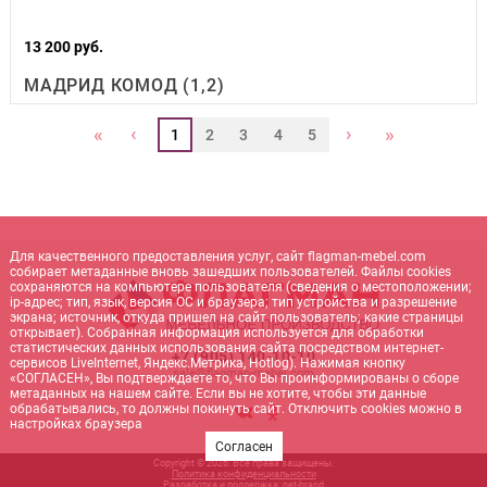
13 200 руб.
МАДРИД КОМОД (1,2)
‹
›
«
»
1
2
3
4
5
Для качественного предоставления услуг, сайт flagman-mebel.com
собирает метаданные вновь зашедших пользователей. Файлы cookies
сохраняются на компьютере пользователя (сведения о местоположении;
ip-адрес; тип, язык, версия ОС и браузера; тип устройства и разрешение
экрана; источник, откуда пришел на сайт пользователь; какие страницы
открывает). Собранная информация используется для обработки
статистических данных использования сайта посредством интернет-
+7 (905) 140-10-10
сервисов LiveInternet, Яндекс.Метрика, Hotlog). Нажимая кнопку
sale@flagman-mebel.com
«СОГЛАСЕН», Вы подтверждаете то, что Вы проинформированы о сборе
метаданных на нашем сайте. Если вы не хотите, чтобы эти данные
обрабатывались, то должны покинуть сайт. Отключить cookies можно в
настройках браузера
Согласен
Copyright © 2026. Все права защищены.
Политика конфиденциальности
Разработка и поддержка:
net-
b
ran
d