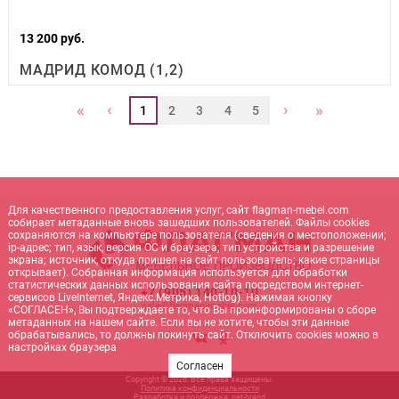
13 200 руб.
МАДРИД КОМОД (1,2)
‹
›
«
»
1
2
3
4
5
Для качественного предоставления услуг, сайт flagman-mebel.com
собирает метаданные вновь зашедших пользователей. Файлы cookies
сохраняются на компьютере пользователя (сведения о местоположении;
ip-адрес; тип, язык, версия ОС и браузера; тип устройства и разрешение
экрана; источник, откуда пришел на сайт пользователь; какие страницы
открывает). Собранная информация используется для обработки
статистических данных использования сайта посредством интернет-
+7 (905) 140-10-10
сервисов LiveInternet, Яндекс.Метрика, Hotlog). Нажимая кнопку
sale@flagman-mebel.com
«СОГЛАСЕН», Вы подтверждаете то, что Вы проинформированы о сборе
метаданных на нашем сайте. Если вы не хотите, чтобы эти данные
обрабатывались, то должны покинуть сайт. Отключить cookies можно в
настройках браузера
Согласен
Copyright © 2026. Все права защищены.
Политика конфиденциальности
Разработка и поддержка:
net-
b
ran
d