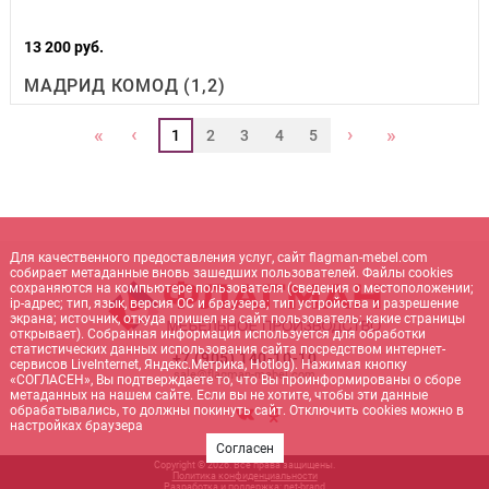
13 200 руб.
МАДРИД КОМОД (1,2)
‹
›
«
»
1
2
3
4
5
Для качественного предоставления услуг, сайт flagman-mebel.com
собирает метаданные вновь зашедших пользователей. Файлы cookies
сохраняются на компьютере пользователя (сведения о местоположении;
ip-адрес; тип, язык, версия ОС и браузера; тип устройства и разрешение
экрана; источник, откуда пришел на сайт пользователь; какие страницы
открывает). Собранная информация используется для обработки
статистических данных использования сайта посредством интернет-
+7 (905) 140-10-10
сервисов LiveInternet, Яндекс.Метрика, Hotlog). Нажимая кнопку
sale@flagman-mebel.com
«СОГЛАСЕН», Вы подтверждаете то, что Вы проинформированы о сборе
метаданных на нашем сайте. Если вы не хотите, чтобы эти данные
обрабатывались, то должны покинуть сайт. Отключить cookies можно в
настройках браузера
Согласен
Copyright © 2026. Все права защищены.
Политика конфиденциальности
Разработка и поддержка:
net-
b
ran
d