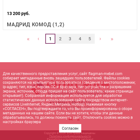
13 200 руб.
МАДРИД КОМОД (1,2)
‹
›
«
»
1
2
3
4
5
Для качественного предоставления услуг, сайт flagman-mebel.com
собирает метаданные вновь зашедших пользователей. Файлы cookies
сохраняются на компьютере пользователя (сведения о местоположении;
ip-адрес; тип, язык, версия ОС и браузера; тип устройства и разрешение
экрана; источник, откуда пришел на сайт пользователь; какие страницы
открывает). Собранная информация используется для обработки
статистических данных использования сайта посредством интернет-
+7 (905) 140-10-10
сервисов LiveInternet, Яндекс.Метрика, Hotlog). Нажимая кнопку
sale@flagman-mebel.com
«СОГЛАСЕН», Вы подтверждаете то, что Вы проинформированы о сборе
метаданных на нашем сайте. Если вы не хотите, чтобы эти данные
обрабатывались, то должны покинуть сайт. Отключить cookies можно в
настройках браузера
Согласен
Copyright © 2026. Все права защищены.
Политика конфиденциальности
Разработка и поддержка:
net-
b
ran
d