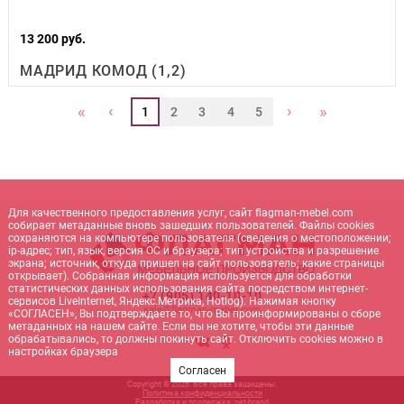
13 200 руб.
МАДРИД КОМОД (1,2)
‹
›
«
»
1
2
3
4
5
Для качественного предоставления услуг, сайт flagman-mebel.com
собирает метаданные вновь зашедших пользователей. Файлы cookies
сохраняются на компьютере пользователя (сведения о местоположении;
ip-адрес; тип, язык, версия ОС и браузера; тип устройства и разрешение
экрана; источник, откуда пришел на сайт пользователь; какие страницы
открывает). Собранная информация используется для обработки
статистических данных использования сайта посредством интернет-
+7 (905) 140-10-10
сервисов LiveInternet, Яндекс.Метрика, Hotlog). Нажимая кнопку
sale@flagman-mebel.com
«СОГЛАСЕН», Вы подтверждаете то, что Вы проинформированы о сборе
метаданных на нашем сайте. Если вы не хотите, чтобы эти данные
обрабатывались, то должны покинуть сайт. Отключить cookies можно в
настройках браузера
Согласен
Copyright © 2026. Все права защищены.
Политика конфиденциальности
Разработка и поддержка:
net-
b
ran
d