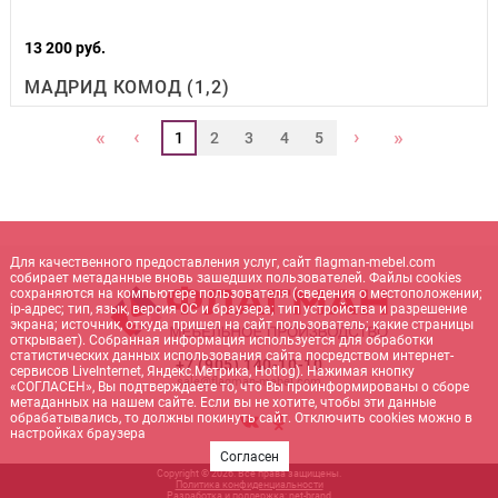
13 200 руб.
МАДРИД КОМОД (1,2)
‹
›
«
»
1
2
3
4
5
Для качественного предоставления услуг, сайт flagman-mebel.com
собирает метаданные вновь зашедших пользователей. Файлы cookies
сохраняются на компьютере пользователя (сведения о местоположении;
ip-адрес; тип, язык, версия ОС и браузера; тип устройства и разрешение
экрана; источник, откуда пришел на сайт пользователь; какие страницы
открывает). Собранная информация используется для обработки
статистических данных использования сайта посредством интернет-
+7 (905) 140-10-10
сервисов LiveInternet, Яндекс.Метрика, Hotlog). Нажимая кнопку
sale@flagman-mebel.com
«СОГЛАСЕН», Вы подтверждаете то, что Вы проинформированы о сборе
метаданных на нашем сайте. Если вы не хотите, чтобы эти данные
обрабатывались, то должны покинуть сайт. Отключить cookies можно в
настройках браузера
Согласен
Copyright © 2026. Все права защищены.
Политика конфиденциальности
Разработка и поддержка:
net-
b
ran
d