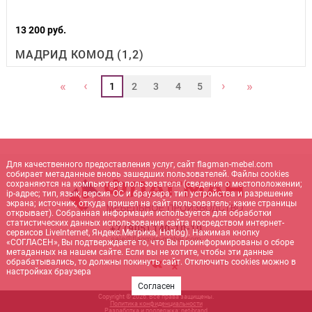
13 200 руб.
МАДРИД КОМОД (1,2)
‹
›
«
»
1
2
3
4
5
Для качественного предоставления услуг, сайт flagman-mebel.com
собирает метаданные вновь зашедших пользователей. Файлы cookies
сохраняются на компьютере пользователя (сведения о местоположении;
ip-адрес; тип, язык, версия ОС и браузера; тип устройства и разрешение
экрана; источник, откуда пришел на сайт пользователь; какие страницы
открывает). Собранная информация используется для обработки
статистических данных использования сайта посредством интернет-
+7 (905) 140-10-10
сервисов LiveInternet, Яндекс.Метрика, Hotlog). Нажимая кнопку
sale@flagman-mebel.com
«СОГЛАСЕН», Вы подтверждаете то, что Вы проинформированы о сборе
метаданных на нашем сайте. Если вы не хотите, чтобы эти данные
обрабатывались, то должны покинуть сайт. Отключить cookies можно в
настройках браузера
Согласен
Copyright © 2026. Все права защищены.
Политика конфиденциальности
Разработка и поддержка:
net-
b
ran
d