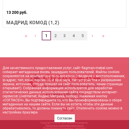
13 200 руб.
МАДРИД КОМОД (1,2)
‹
›
«
»
1
2
3
4
5
Для качественного предоставления услуг, сайт flagman-mebel.com
собирает метаданные вновь зашедших пользователей. Файлы cookies
сохраняются на компьютере пользователя (сведения о местоположении;
ip-адрес; тип, язык, версия ОС и браузера; тип устройства и разрешение
экрана; источник, откуда пришел на сайт пользователь; какие страницы
открывает). Собранная информация используется для обработки
статистических данных использования сайта посредством интернет-
+7 (905) 140-10-10
сервисов LiveInternet, Яндекс.Метрика, Hotlog). Нажимая кнопку
sale@flagman-mebel.com
«СОГЛАСЕН», Вы подтверждаете то, что Вы проинформированы о сборе
метаданных на нашем сайте. Если вы не хотите, чтобы эти данные
обрабатывались, то должны покинуть сайт. Отключить cookies можно в
настройках браузера
Согласен
Copyright © 2026. Все права защищены.
Политика конфиденциальности
Разработка и поддержка:
net-
b
ran
d