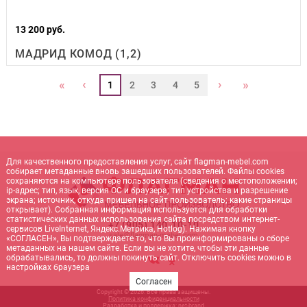
13 200 руб.
МАДРИД КОМОД (1,2)
‹
›
«
»
1
2
3
4
5
Для качественного предоставления услуг, сайт flagman-mebel.com
собирает метаданные вновь зашедших пользователей. Файлы cookies
сохраняются на компьютере пользователя (сведения о местоположении;
ip-адрес; тип, язык, версия ОС и браузера; тип устройства и разрешение
экрана; источник, откуда пришел на сайт пользователь; какие страницы
открывает). Собранная информация используется для обработки
статистических данных использования сайта посредством интернет-
+7 (905) 140-10-10
сервисов LiveInternet, Яндекс.Метрика, Hotlog). Нажимая кнопку
sale@flagman-mebel.com
«СОГЛАСЕН», Вы подтверждаете то, что Вы проинформированы о сборе
метаданных на нашем сайте. Если вы не хотите, чтобы эти данные
обрабатывались, то должны покинуть сайт. Отключить cookies можно в
настройках браузера
Согласен
Copyright © 2026. Все права защищены.
Политика конфиденциальности
Разработка и поддержка:
net-
b
ran
d