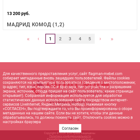
13 200 руб.
МАДРИД КОМОД (1,2)
‹
›
«
»
1
2
3
4
5
Для качественного предоставления услуг, сайт flagman-mebel.com
собирает метаданные вновь зашедших пользователей. Файлы cookies
сохраняются на компьютере пользователя (сведения о местоположении;
ip-адрес; тип, язык, версия ОС и браузера; тип устройства и разрешение
экрана; источник, откуда пришел на сайт пользователь; какие страницы
открывает). Собранная информация используется для обработки
статистических данных использования сайта посредством интернет-
+7 (905) 140-10-10
сервисов LiveInternet, Яндекс.Метрика, Hotlog). Нажимая кнопку
sale@flagman-mebel.com
«СОГЛАСЕН», Вы подтверждаете то, что Вы проинформированы о сборе
метаданных на нашем сайте. Если вы не хотите, чтобы эти данные
обрабатывались, то должны покинуть сайт. Отключить cookies можно в
настройках браузера
Согласен
Copyright © 2026. Все права защищены.
Политика конфиденциальности
Разработка и поддержка:
net-
b
ran
d