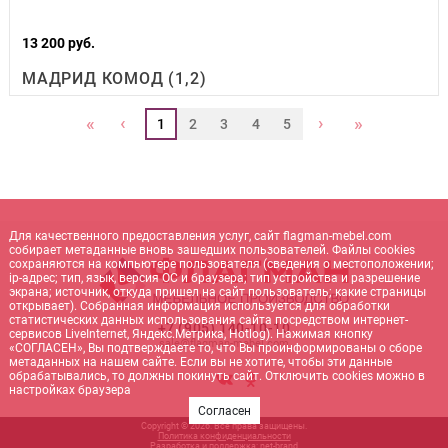
13 200 руб.
МАДРИД КОМОД (1,2)
‹
›
«
»
1
2
3
4
5
Для качественного предоставления услуг, сайт flagman-mebel.com
собирает метаданные вновь зашедших пользователей. Файлы cookies
сохраняются на компьютере пользователя (сведения о местоположении;
ip-адрес; тип, язык, версия ОС и браузера; тип устройства и разрешение
экрана; источник, откуда пришел на сайт пользователь; какие страницы
открывает). Собранная информация используется для обработки
статистических данных использования сайта посредством интернет-
+7 (905) 140-10-10
сервисов LiveInternet, Яндекс.Метрика, Hotlog). Нажимая кнопку
sale@flagman-mebel.com
«СОГЛАСЕН», Вы подтверждаете то, что Вы проинформированы о сборе
метаданных на нашем сайте. Если вы не хотите, чтобы эти данные
обрабатывались, то должны покинуть сайт. Отключить cookies можно в
настройках браузера
Согласен
Copyright © 2026. Все права защищены.
Политика конфиденциальности
Разработка и поддержка:
net-
b
ran
d