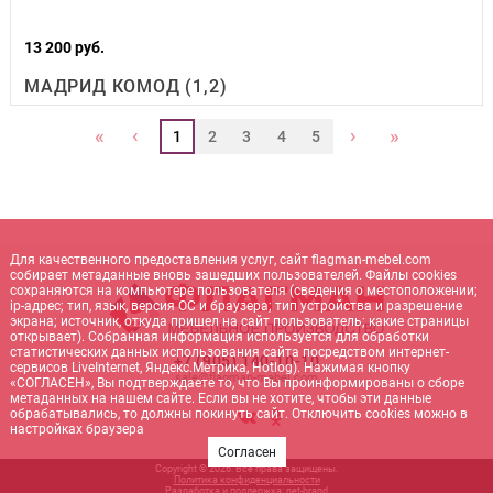
13 200 руб.
МАДРИД КОМОД (1,2)
‹
›
«
»
1
2
3
4
5
Для качественного предоставления услуг, сайт flagman-mebel.com
собирает метаданные вновь зашедших пользователей. Файлы cookies
сохраняются на компьютере пользователя (сведения о местоположении;
ip-адрес; тип, язык, версия ОС и браузера; тип устройства и разрешение
экрана; источник, откуда пришел на сайт пользователь; какие страницы
открывает). Собранная информация используется для обработки
статистических данных использования сайта посредством интернет-
+7 (905) 140-10-10
сервисов LiveInternet, Яндекс.Метрика, Hotlog). Нажимая кнопку
sale@flagman-mebel.com
«СОГЛАСЕН», Вы подтверждаете то, что Вы проинформированы о сборе
метаданных на нашем сайте. Если вы не хотите, чтобы эти данные
обрабатывались, то должны покинуть сайт. Отключить cookies можно в
настройках браузера
Согласен
Copyright © 2026. Все права защищены.
Политика конфиденциальности
Разработка и поддержка:
net-
b
ran
d