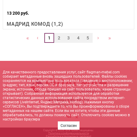
13 200 руб.
МАДРИД КОМОД (1,2)
‹
›
«
»
1
2
3
4
5
Для качественного предоставления услуг, сайт flagman-mebel.com
собирает метаданные вновь зашедших пользователей. Файлы cookies
сохраняются на компьютере пользователя (сведения о местоположении;
ip-адрес; тип, язык, версия ОС и браузера; тип устройства и разрешение
экрана; источник, откуда пришел на сайт пользователь; какие страницы
открывает). Собранная информация используется для обработки
статистических данных использования сайта посредством интернет-
+7 (905) 140-10-10
сервисов LiveInternet, Яндекс.Метрика, Hotlog). Нажимая кнопку
sale@flagman-mebel.com
«СОГЛАСЕН», Вы подтверждаете то, что Вы проинформированы о сборе
метаданных на нашем сайте. Если вы не хотите, чтобы эти данные
обрабатывались, то должны покинуть сайт. Отключить cookies можно в
настройках браузера
Согласен
Copyright © 2026. Все права защищены.
Политика конфиденциальности
Разработка и поддержка:
net-
b
ran
d