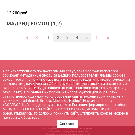
13 200 руб.
МАДРИД КОМОД (1,2)
‹
›
«
»
1
2
3
4
5
Для качественного предоставления услуг, сайт flagman-mebel.com
собирает метаданные вновь зашедших пользователей. Файлы cookies
сохраняются на компьютере пользователя (сведения о местоположении;
ip-адрес; тип, язык, версия ОС и браузера; тип устройства и разрешение
экрана; источник, откуда пришел на сайт пользователь; какие страницы
открывает). Собранная информация используется для обработки
статистических данных использования сайта посредством интернет-
+7 (905) 140-10-10
сервисов LiveInternet, Яндекс.Метрика, Hotlog). Нажимая кнопку
sale@flagman-mebel.com
«СОГЛАСЕН», Вы подтверждаете то, что Вы проинформированы о сборе
метаданных на нашем сайте. Если вы не хотите, чтобы эти данные
обрабатывались, то должны покинуть сайт. Отключить cookies можно в
настройках браузера
Согласен
Copyright © 2026. Все права защищены.
Политика конфиденциальности
Разработка и поддержка:
net-
b
ran
d