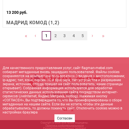
13 200 руб.
МАДРИД КОМОД (1,2)
‹
›
«
»
1
2
3
4
5
Для качественного предоставления услуг, сайт flagman-mebel.com
собирает метаданные вновь зашедших пользователей. Файлы cookies
сохраняются на компьютере пользователя (сведения о местоположении;
ip-адрес; тип, язык, версия ОС и браузера; тип устройства и разрешение
экрана; источник, откуда пришел на сайт пользователь; какие страницы
открывает). Собранная информация используется для обработки
статистических данных использования сайта посредством интернет-
+7 (905) 140-10-10
сервисов LiveInternet, Яндекс.Метрика, Hotlog). Нажимая кнопку
sale@flagman-mebel.com
«СОГЛАСЕН», Вы подтверждаете то, что Вы проинформированы о сборе
метаданных на нашем сайте. Если вы не хотите, чтобы эти данные
обрабатывались, то должны покинуть сайт. Отключить cookies можно в
настройках браузера
Согласен
Copyright © 2026. Все права защищены.
Политика конфиденциальности
Разработка и поддержка:
net-
b
ran
d