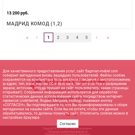
13 200 руб.
МАДРИД КОМОД (1,2)
‹
›
«
»
1
2
3
4
5
Для качественного предоставления услуг, сайт flagman-mebel.com
собирает метаданные вновь зашедших пользователей. Файлы cookies
сохраняются на компьютере пользователя (сведения о местоположении;
ip-адрес; тип, язык, версия ОС и браузера; тип устройства и разрешение
экрана; источник, откуда пришел на сайт пользователь; какие страницы
открывает). Собранная информация используется для обработки
статистических данных использования сайта посредством интернет-
+7 (905) 140-10-10
сервисов LiveInternet, Яндекс.Метрика, Hotlog). Нажимая кнопку
sale@flagman-mebel.com
«СОГЛАСЕН», Вы подтверждаете то, что Вы проинформированы о сборе
метаданных на нашем сайте. Если вы не хотите, чтобы эти данные
обрабатывались, то должны покинуть сайт. Отключить cookies можно в
настройках браузера
Согласен
Copyright © 2026. Все права защищены.
Политика конфиденциальности
Разработка и поддержка:
net-
b
ran
d