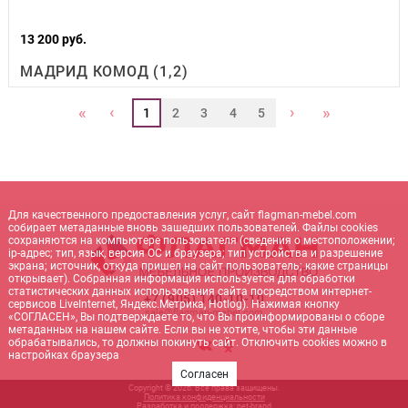
13 200 руб.
МАДРИД КОМОД (1,2)
‹
›
«
»
1
2
3
4
5
Для качественного предоставления услуг, сайт flagman-mebel.com
собирает метаданные вновь зашедших пользователей. Файлы cookies
сохраняются на компьютере пользователя (сведения о местоположении;
ip-адрес; тип, язык, версия ОС и браузера; тип устройства и разрешение
экрана; источник, откуда пришел на сайт пользователь; какие страницы
открывает). Собранная информация используется для обработки
статистических данных использования сайта посредством интернет-
+7 (905) 140-10-10
сервисов LiveInternet, Яндекс.Метрика, Hotlog). Нажимая кнопку
sale@flagman-mebel.com
«СОГЛАСЕН», Вы подтверждаете то, что Вы проинформированы о сборе
метаданных на нашем сайте. Если вы не хотите, чтобы эти данные
обрабатывались, то должны покинуть сайт. Отключить cookies можно в
настройках браузера
Согласен
Copyright © 2026. Все права защищены.
Политика конфиденциальности
Разработка и поддержка:
net-
b
ran
d