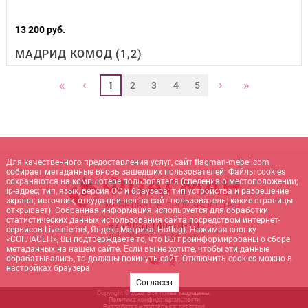
13 200 руб.
МАДРИД КОМОД (1,2)
‹
›
«
»
1
2
3
4
5
Для качественного предоставления услуг, сайт flagman-mebel.com
собирает метаданные вновь зашедших пользователей. Файлы cookies
сохраняются на компьютере пользователя (сведения о местоположении;
ip-адрес; тип, язык, версия ОС и браузера; тип устройства и разрешение
экрана; источник, откуда пришел на сайт пользователь; какие страницы
открывает). Собранная информация используется для обработки
статистических данных использования сайта посредством интернет-
+7 (905) 140-10-10
сервисов LiveInternet, Яндекс.Метрика, Hotlog). Нажимая кнопку
sale@flagman-mebel.com
«СОГЛАСЕН», Вы подтверждаете то, что Вы проинформированы о сборе
метаданных на нашем сайте. Если вы не хотите, чтобы эти данные
обрабатывались, то должны покинуть сайт. Отключить cookies можно в
настройках браузера
Согласен
Copyright © 2026. Все права защищены.
Политика конфиденциальности
Разработка и поддержка:
net-
b
ran
d