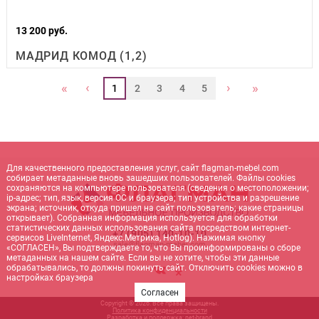
13 200 руб.
МАДРИД КОМОД (1,2)
‹
›
«
»
1
2
3
4
5
Для качественного предоставления услуг, сайт flagman-mebel.com
собирает метаданные вновь зашедших пользователей. Файлы cookies
сохраняются на компьютере пользователя (сведения о местоположении;
ip-адрес; тип, язык, версия ОС и браузера; тип устройства и разрешение
экрана; источник, откуда пришел на сайт пользователь; какие страницы
открывает). Собранная информация используется для обработки
статистических данных использования сайта посредством интернет-
+7 (905) 140-10-10
сервисов LiveInternet, Яндекс.Метрика, Hotlog). Нажимая кнопку
sale@flagman-mebel.com
«СОГЛАСЕН», Вы подтверждаете то, что Вы проинформированы о сборе
метаданных на нашем сайте. Если вы не хотите, чтобы эти данные
обрабатывались, то должны покинуть сайт. Отключить cookies можно в
настройках браузера
Согласен
Copyright © 2026. Все права защищены.
Политика конфиденциальности
Разработка и поддержка:
net-
b
ran
d