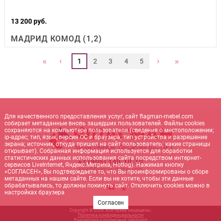
13 200 руб.
МАДРИД КОМОД (1,2)
‹
›
«
»
1
2
3
4
5
Для качественного предоставления услуг, сайт flagman-mebel.com
собирает метаданные вновь зашедших пользователей. Файлы cookies
сохраняются на компьютере пользователя (сведения о местоположении;
ip-адрес; тип, язык, версия ОС и браузера; тип устройства и разрешение
экрана; источник, откуда пришел на сайт пользователь; какие страницы
открывает). Собранная информация используется для обработки
статистических данных использования сайта посредством интернет-
+7 (905) 140-10-10
сервисов LiveInternet, Яндекс.Метрика, Hotlog). Нажимая кнопку
sale@flagman-mebel.com
«СОГЛАСЕН», Вы подтверждаете то, что Вы проинформированы о сборе
метаданных на нашем сайте. Если вы не хотите, чтобы эти данные
обрабатывались, то должны покинуть сайт. Отключить cookies можно в
настройках браузера
Согласен
Copyright © 2026. Все права защищены.
Политика конфиденциальности
Разработка и поддержка:
net-
b
ran
d