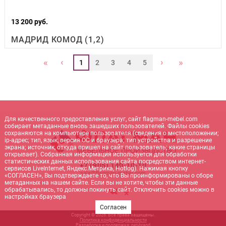
13 200 руб.
МАДРИД КОМОД (1,2)
‹
›
«
»
1
2
3
4
5
Для качественного предоставления услуг, сайт flagman-mebel.com
собирает метаданные вновь зашедших пользователей. Файлы cookies
сохраняются на компьютере пользователя (сведения о местоположении;
ip-адрес; тип, язык, версия ОС и браузера; тип устройства и разрешение
экрана; источник, откуда пришел на сайт пользователь; какие страницы
открывает). Собранная информация используется для обработки
статистических данных использования сайта посредством интернет-
+7 (905) 140-10-10
сервисов LiveInternet, Яндекс.Метрика, Hotlog). Нажимая кнопку
sale@flagman-mebel.com
«СОГЛАСЕН», Вы подтверждаете то, что Вы проинформированы о сборе
метаданных на нашем сайте. Если вы не хотите, чтобы эти данные
обрабатывались, то должны покинуть сайт. Отключить cookies можно в
настройках браузера
Согласен
Copyright © 2026. Все права защищены.
Политика конфиденциальности
Разработка и поддержка:
net-
b
ran
d