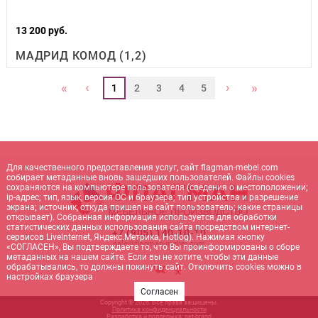
13 200 руб.
МАДРИД КОМОД (1,2)
‹
›
«
»
1
2
3
4
5
Для качественного предоставления услуг, сайт flagman-mebel.com
собирает метаданные вновь зашедших пользователей. Файлы cookies
сохраняются на компьютере пользователя (сведения о местоположении;
ip-адрес; тип, язык, версия ОС и браузера; тип устройства и разрешение
экрана; источник, откуда пришел на сайт пользователь; какие страницы
открывает). Собранная информация используется для обработки
статистических данных использования сайта посредством интернет-
+7 (905) 140-10-10
сервисов LiveInternet, Яндекс.Метрика, Hotlog). Нажимая кнопку
sale@flagman-mebel.com
«СОГЛАСЕН», Вы подтверждаете то, что Вы проинформированы о сборе
метаданных на нашем сайте. Если вы не хотите, чтобы эти данные
обрабатывались, то должны покинуть сайт. Отключить cookies можно в
настройках браузера
Согласен
Copyright © 2026. Все права защищены.
Политика конфиденциальности
Разработка и поддержка:
net-
b
ran
d