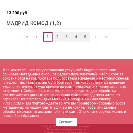
13 200 руб.
МАДРИД КОМОД (1,2)
‹
›
«
»
1
2
3
4
5
Для качественного предоставления услуг, сайт flagman-mebel.com
собирает метаданные вновь зашедших пользователей. Файлы cookies
сохраняются на компьютере пользователя (сведения о местоположении;
ip-адрес; тип, язык, версия ОС и браузера; тип устройства и разрешение
экрана; источник, откуда пришел на сайт пользователь; какие страницы
открывает). Собранная информация используется для обработки
статистических данных использования сайта посредством интернет-
+7 (905) 140-10-10
сервисов LiveInternet, Яндекс.Метрика, Hotlog). Нажимая кнопку
sale@flagman-mebel.com
«СОГЛАСЕН», Вы подтверждаете то, что Вы проинформированы о сборе
метаданных на нашем сайте. Если вы не хотите, чтобы эти данные
обрабатывались, то должны покинуть сайт. Отключить cookies можно в
настройках браузера
Согласен
Copyright © 2026. Все права защищены.
Политика конфиденциальности
Разработка и поддержка:
net-
b
ran
d