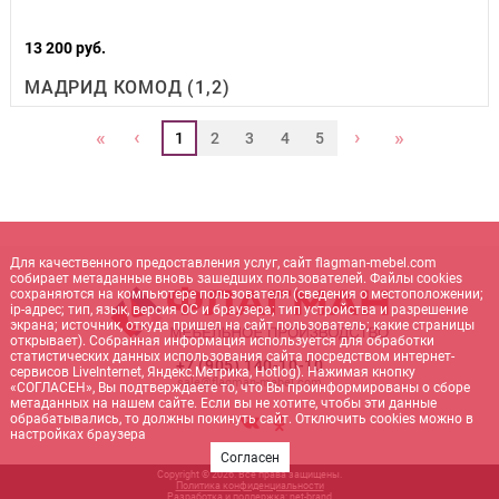
13 200 руб.
МАДРИД КОМОД (1,2)
‹
›
«
»
1
2
3
4
5
Для качественного предоставления услуг, сайт flagman-mebel.com
собирает метаданные вновь зашедших пользователей. Файлы cookies
сохраняются на компьютере пользователя (сведения о местоположении;
ip-адрес; тип, язык, версия ОС и браузера; тип устройства и разрешение
экрана; источник, откуда пришел на сайт пользователь; какие страницы
открывает). Собранная информация используется для обработки
статистических данных использования сайта посредством интернет-
+7 (905) 140-10-10
сервисов LiveInternet, Яндекс.Метрика, Hotlog). Нажимая кнопку
sale@flagman-mebel.com
«СОГЛАСЕН», Вы подтверждаете то, что Вы проинформированы о сборе
метаданных на нашем сайте. Если вы не хотите, чтобы эти данные
обрабатывались, то должны покинуть сайт. Отключить cookies можно в
настройках браузера
Согласен
Copyright © 2026. Все права защищены.
Политика конфиденциальности
Разработка и поддержка:
net-
b
ran
d