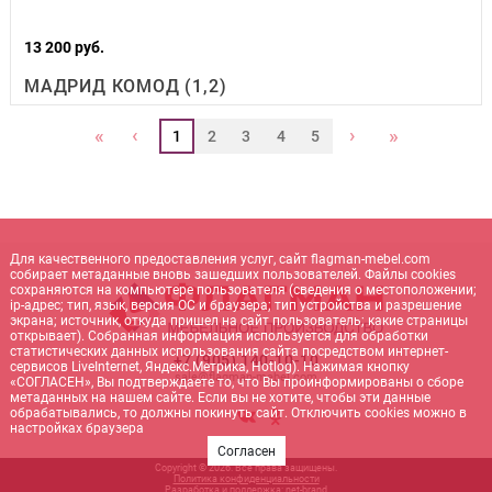
13 200 руб.
МАДРИД КОМОД (1,2)
‹
›
«
»
1
2
3
4
5
Для качественного предоставления услуг, сайт flagman-mebel.com
собирает метаданные вновь зашедших пользователей. Файлы cookies
сохраняются на компьютере пользователя (сведения о местоположении;
ip-адрес; тип, язык, версия ОС и браузера; тип устройства и разрешение
экрана; источник, откуда пришел на сайт пользователь; какие страницы
открывает). Собранная информация используется для обработки
статистических данных использования сайта посредством интернет-
+7 (905) 140-10-10
сервисов LiveInternet, Яндекс.Метрика, Hotlog). Нажимая кнопку
sale@flagman-mebel.com
«СОГЛАСЕН», Вы подтверждаете то, что Вы проинформированы о сборе
метаданных на нашем сайте. Если вы не хотите, чтобы эти данные
обрабатывались, то должны покинуть сайт. Отключить cookies можно в
настройках браузера
Согласен
Copyright © 2026. Все права защищены.
Политика конфиденциальности
Разработка и поддержка:
net-
b
ran
d